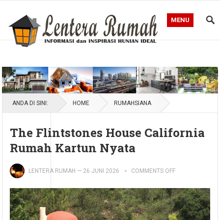
MENU
Blog Lentera Rumah
ANDA DI SINI:
HOME
RUMAHSIANA
The Flintstones House California
Rumah Kartun Nyata
LENTERA RUMAH
—
26 JUNI 2026
COMMENTS OFF