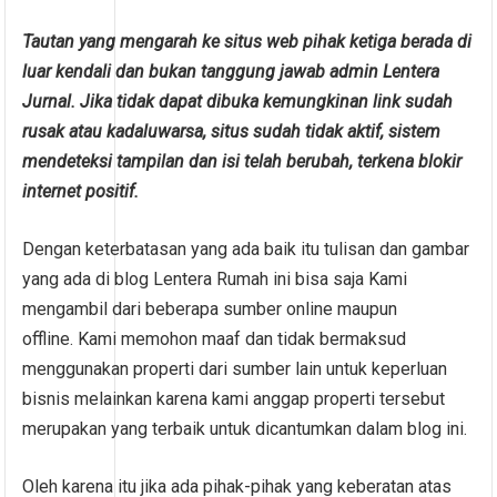
Tautan yang mengarah ke situs web pihak ketiga berada di
luar kendali dan bukan tanggung jawab admin Lentera
Jurnal. Jika tidak dapat dibuka kemungkinan link sudah
rusak atau kadaluwarsa, situs sudah tidak aktif, sistem
mendeteksi tampilan dan isi telah berubah, terkena blokir
internet positif.
Dengan keterbatasan yang ada baik itu tulisan dan gambar
yang ada di blog Lentera Rumah ini bisa saja Kami
mengambil dari beberapa sumber online maupun
offline. Kami memohon maaf dan tidak bermaksud
menggunakan properti dari sumber lain untuk keperluan
bisnis melainkan karena kami anggap properti tersebut
merupakan yang terbaik untuk dicantumkan dalam blog ini.
Oleh karena itu jika ada pihak-pihak yang keberatan atas