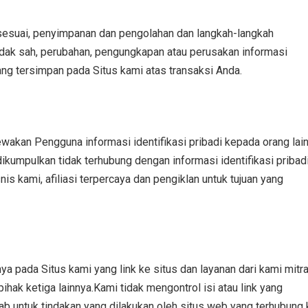
esuai, penyimpanan dan pengolahan dan langkah-langkah
dak sah, perubahan, pengungkapan atau perusakan informasi
ang tersimpan pada Situs kami atas transaksi Anda.
akan Pengguna informasi identifikasi pribadi kepada orang lain
ikumpulkan tidak terhubung dengan informasi identifikasi pribad
s kami, afiliasi terpercaya dan pengiklan untuk tujuan yang
 pada Situs kami yang link ke situs dan layanan dari kami mitra
ihak ketiga lainnya.Kami tidak mengontrol isi atau link yang
wab untuk tindakan yang dilakukan oleh situs web yang terhubung 