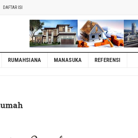
DAFTAR ISI
RUMAHSIANA
MANASUKA
REFERENSI
 Rumah