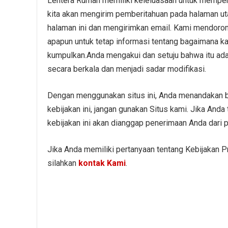
Lentera Rumah memiliki keleluasaan untuk memperbar
kita akan mengirim pemberitahuan pada halaman uta
halaman ini dan mengirimkan email. Kami mendoro
apapun untuk tetap informasi tentang bagaimana k
kumpulkan.Anda mengakui dan setuju bahwa itu adal
secara berkala dan menjadi sadar modifikasi.
Dengan menggunakan situs ini, Anda menandakan ba
kebijakan ini, jangan gunakan Situs kami. Jika A
kebijakan ini akan dianggap penerimaan Anda dari 
Jika Anda memiliki pertanyaan tentang Kebijakan Priv
silahkan
kontak Kami
.