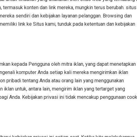
anan, termasuk konten dan link mereka, mungkin terus berubah. situs
 mereka sendiri dan kebijakan layanan pelanggan. Browsing dan
memiliki link ke Situs kami, tunduk pada ketentuan dan kebijakan
rimkan kepada Pengguna oleh mitra iklan, yang dapat menetapkan
ngenali komputer Anda setiap kali mereka mengirimkan iklan
non pribadi tentang Anda atau orang lain yang menggunakan
iklan untuk, antara lain, mengirim iklan yang tertarget yang
agi Anda. Kebijakan privasi ini tidak mencakup penggunaan cook