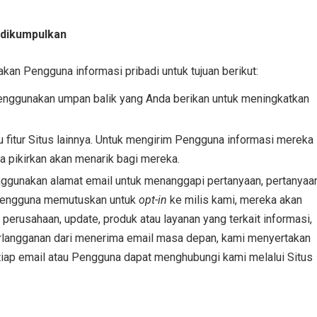
 dikumpulkan
n Pengguna informasi pribadi untuk tujuan berikut:
enggunakan umpan balik yang Anda berikan untuk meningkatkan
u fitur Situs lainnya. Untuk mengirim Pengguna informasi mereka
a pikirkan akan menarik bagi mereka.
ggunakan alamat email untuk menanggapi pertanyaan, pertanyaan
a Pengguna memutuskan untuk
opt-in
ke milis kami, mereka akan
erusahaan, update, produk atau layanan yang terkait informasi,
berlangganan dari menerima email masa depan, kami menyertakan
etiap email atau Pengguna dapat menghubungi kami melalui Situs