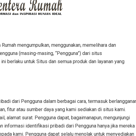
tera Rumah mengumpulkan, menggunakan, memelihara dan
engguna (masing-masing, “Pengguna”) dari situs
si ini berlaku untuk Situs dan semua produk dan layanan yang
ribadi dari Pengguna dalam berbagai cara, termasuk berlanggana
n, fitur atau sumber daya yang kami sediakan di situs kami.
il, alamat surat. Pengguna dapat, bagaimanapun, mengunjungi
informasi identifikasi pribadi dari Pengguna hanya jika mereka
kepada kami. Pengguna dapat selalu menolak untuk menyediakan