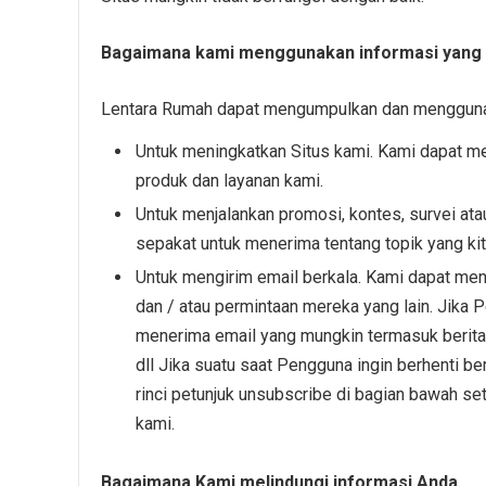
Bagaimana kami menggunakan informasi yang
Lentara Rumah dapat mengumpulkan dan menggunaka
Untuk meningkatkan Situs kami. Kami dapat m
produk dan layanan kami.
Untuk menjalankan promosi, kontes, survei ata
sepakat untuk menerima tentang topik yang kit
Untuk mengirim email berkala. Kami dapat men
dan / atau permintaan mereka yang lain. Jik
menerima email yang mungkin termasuk berita p
dll Jika suatu saat Pengguna ingin berhenti 
rinci petunjuk unsubscribe di bagian bawah s
kami.
Bagaimana Kami melindungi informasi Anda