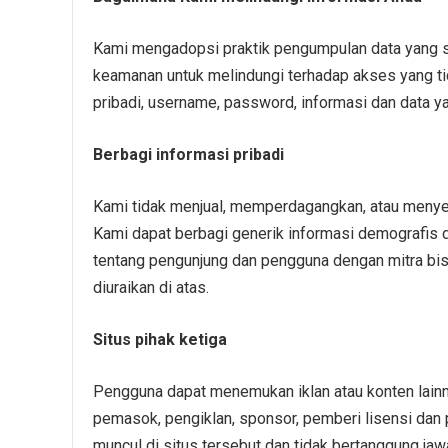
Kami mengadopsi praktik pengumpulan data yang s
keamanan untuk melindungi terhadap akses yang ti
pribadi, username, password, informasi dan data y
Berbagi informasi pribadi
Kami tidak menjual, memperdagangkan, atau menyew
Kami dapat berbagi generik informasi demografis d
tentang pengunjung dan pengguna dengan mitra bisni
diuraikan di atas.
Situs pihak ketiga
Pengguna dapat menemukan iklan atau konten lainnya
pemasok, pengiklan, sponsor, pemberi lisensi dan p
muncul di situs tersebut dan tidak bertanggung ja