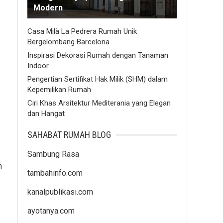
Modern
Casa Milà La Pedrera Rumah Unik
Bergelombang Barcelona
Inspirasi Dekorasi Rumah dengan Tanaman
Indoor
Pengertian Sertifikat Hak Milik (SHM) dalam
Kepemilikan Rumah
Ciri Khas Arsitektur Mediterania yang Elegan
dan Hangat
SAHABAT RUMAH BLOG
Sambung Rasa
n
tambahinfo.com
kanalpublikasi.com
ayotanya.com