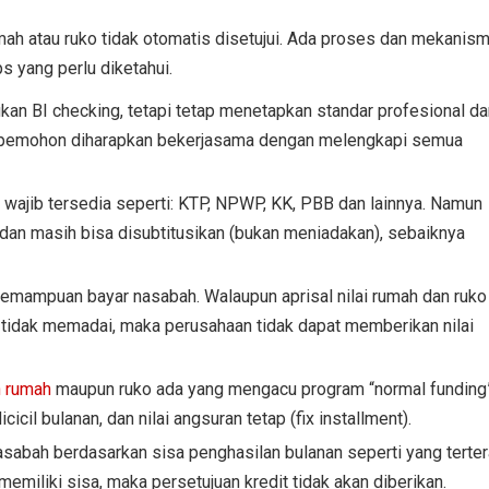
mah atau ruko tidak otomatis disetujui. Ada proses dan mekanis
ps yang perlu diketahui.
n BI checking, tetapi tetap menetapkan standar profesional da
di, pemohon diharapkan bekerjasama dengan melengkapi semua
wajib tersedia seperti: KTP, NPWP, KK, PBB dan lainnya. Namun
 dan masih bisa disubtitusikan (bukan meniadakan), sebaiknya
emampuan bayar nasabah. Walaupun aprisal nilai rumah dan ruko
a tidak memadai, maka perusahaan tidak dapat memberikan nilai
 rumah
maupun ruko ada yang mengacu program “normal funding
il bulanan, dan nilai angsuran tetap (fix installment).
asabah berdasarkan sisa penghasilan bulanan seperti yang terter
memiliki sisa, maka persetujuan kredit tidak akan diberikan.