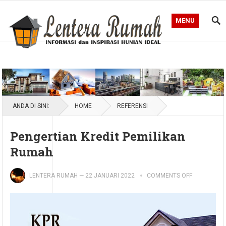
MENU
Blog Lentera Rumah
ANDA DI SINI:
HOME
REFERENSI
Pengertian Kredit Pemilikan
Rumah
LENTERA RUMAH
—
22 JANUARI 2022
COMMENTS OFF