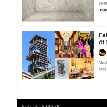
sesua
READ
Fa
di
Mesk
satu
© 2026
BLOG LENTERA RUMAH