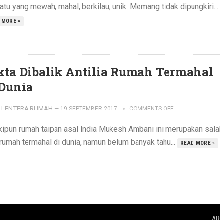
tu yang mewah, mahal, berkilau, unik. Memang tidak dipungkiri...
 MORE »
kta Dibalik Antilia Rumah Termahal
 Dunia
LENTERA RUMAH
—
19 SEPTEMBER 2017
COMMENTS OFF
ipun rumah taipan asal India Mukesh Ambani ini merupakan sala
 rumah termahal di dunia, namun belum banyak tahu...
READ MORE »
AB