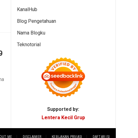
KanalHub
Blog Pengetahuan
Nama Blogku
Teknotorial
9
ma
Supported by:
Lentera Kecil Grup
OUT ME
DISCLAIMER
KEBIJAKAN PRIVASI
DAFTAR ISI