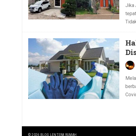
Jika
tepa
Tidak
Ha
Di
Mela
berb
Covid
© 2026
BLOG LENTERA RUMAH