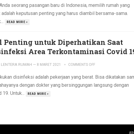
 Anda seorang pasangan baru di Indonesia, memilih rumah yang
t adalah keputusan penting yang harus diambil bersama-sama.
...
READ MORE »
l Penting untuk Diperhatikan Saat
sinfeksi Area Terkontaminasi Covid 1
LENTERA RUMAH
—
8 MARET 2021
COMMENTS OFF
kukan disinfeksi adalah pekerjaan yang berat. Bisa dikatakan sa
ahayanya dengan dokter yang bersinggungan langsung dengan
 19. Untuk...
READ MORE »
AB