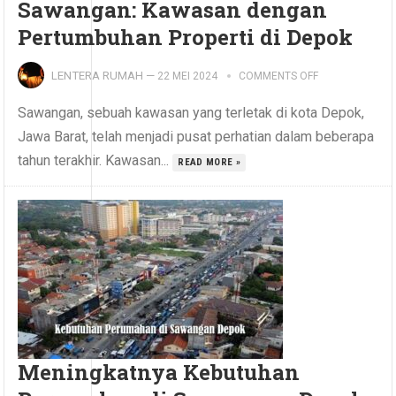
Sawangan: Kawasan dengan
Pertumbuhan Properti di Depok
LENTERA RUMAH
—
22 MEI 2024
COMMENTS OFF
Sawangan, sebuah kawasan yang terletak di kota Depok,
Jawa Barat, telah menjadi pusat perhatian dalam beberapa
tahun terakhir. Kawasan...
READ MORE »
Meningkatnya Kebutuhan