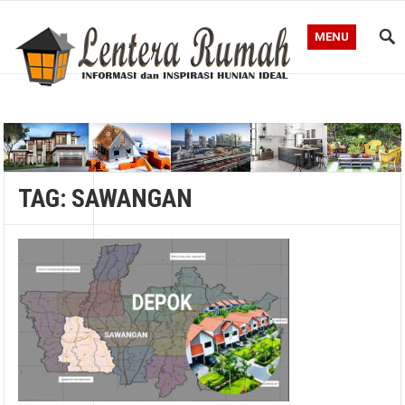
MENU
Blog Lentera Rumah
TAG:
SAWANGAN