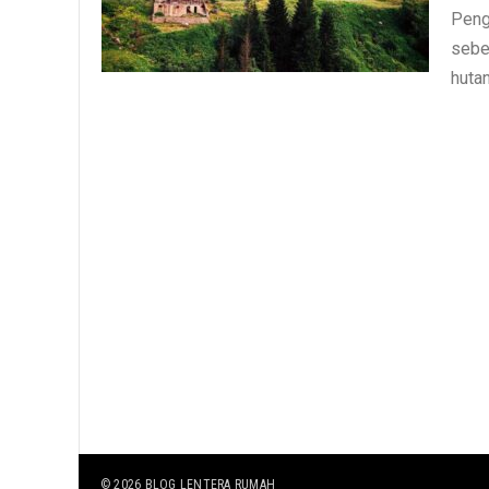
Peng
sebe
hutan
© 2026
BLOG LENTERA RUMAH