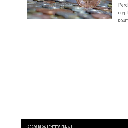
Perd
cryp
keun
© 2026
BLOG LENTERA RUMAH