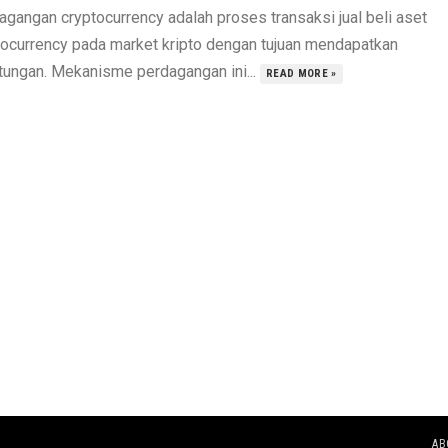
agangan cryptocurrency adalah proses transaksi jual beli aset
tocurrency pada market kripto dengan tujuan mendapatkan
tungan. Mekanisme perdagangan ini...
READ MORE »
AB